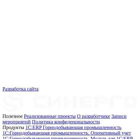
Разработка сайта
Полезное
Реализованные проекты
О разработчике
Записи
мероприятий
Политика конфиденциальности
Продукты
1C:ERP Горнодобывающая промышленность
1C:Горнодобывающая промышленность. Оперативный учет
1C:Горнодобывающая промышленность. Модуль для 1С:ERP