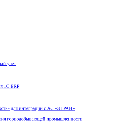
ый учет
ля 1С:ERP
сть» для интеграции с АС «ЭТРАН»
ятия горнодобывающей промышленности