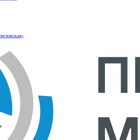
резовская»