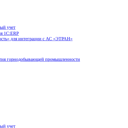
ый учет
ля 1С:ERP
сть» для интеграции с АС «ЭТРАН»
ятия горнодобывающей промышленности
ый учет