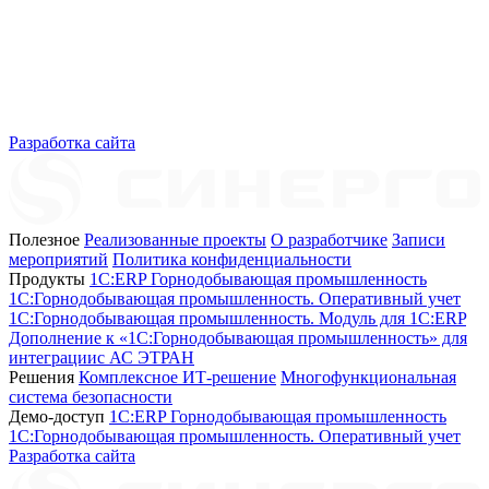
Разработка сайта
Полезное
Реализованные проекты
О разработчике
Записи
мероприятий
Политика конфиденциальности
Продукты
1C:ERP Горнодобывающая промышленность
1C:Горнодобывающая промышленность. Оперативный учет
1C:Горнодобывающая промышленность. Модуль для 1С:ERP
Дополнение к «1С:Горнодобывающая промышленность» для
интеграциис АС ЭТРАН
Решения
Комплексное ИТ-решение
Многофункциональная
система безопасности
Демо-доступ
1С:ERP Горнодобывающая промышленность
1С:Горнодобывающая промышленность. Оперативный учет
Разработка сайта