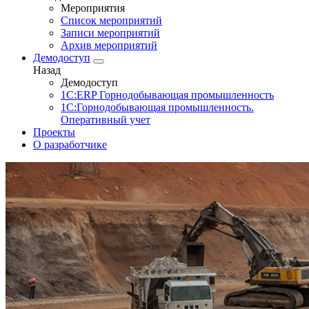
Мероприятия
Список мероприятий
Записи мероприятий
Архив мероприятий
Демодоступ
Назад
Демодоступ
1С:ERP Горнодобывающая промышленность
1С:Горнодобывающая промышленность.
Оперативный учет
Проекты
О разработчике