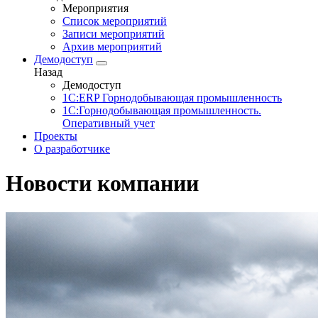
Мероприятия
Список мероприятий
Записи мероприятий
Архив мероприятий
Демодоступ
Назад
Демодоступ
1С:ERP Горнодобывающая промышленность
1С:Горнодобывающая промышленность.
Оперативный учет
Проекты
О разработчике
Новости компании