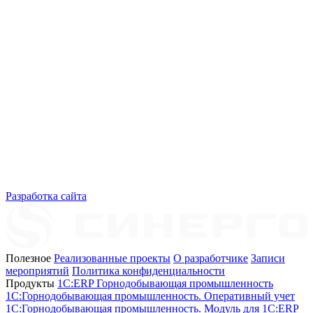
Разработка сайта
Полезное
Реализованные проекты
О разработчике
Записи
мероприятий
Политика конфиденциальности
Продукты
1C:ERP Горнодобывающая промышленность
1C:Горнодобывающая промышленность. Оперативный учет
1C:Горнодобывающая промышленность. Модуль для 1С:ERP