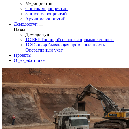
Мероприятия
Список мероприятий
Записи мероприятий
Архив мероприятий
Демодоступ
Назад
Демодоступ
1С:ERP Горнодобывающая промышленность
1С:Горнодобывающая промышленность.
Оперативный учет
Проекты
О разработчике