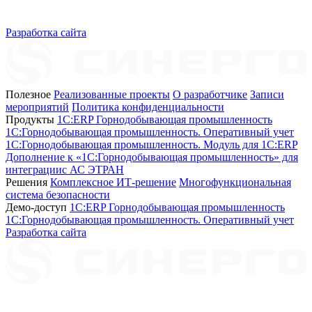
Разработка сайта
Полезное
Реализованные проекты
О разработчике
Записи
мероприятий
Политика конфиденциальности
Продукты
1C:ERP Горнодобывающая промышленность
1C:Горнодобывающая промышленность. Оперативный учет
1C:Горнодобывающая промышленность. Модуль для 1С:ERP
Дополнение к «1С:Горнодобывающая промышленность» для
интеграциис АС ЭТРАН
Решения
Комплексное ИТ-решение
Многофункциональная
система безопасности
Демо-доступ
1С:ERP Горнодобывающая промышленность
1С:Горнодобывающая промышленность. Оперативный учет
Разработка сайта