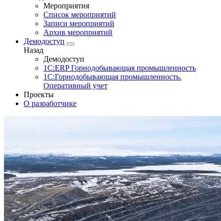
Мероприятия
Список мероприятий
Записи мероприятий
Архив мероприятий
Демодоступ
Назад
Демодоступ
1С:ERP Горнодобывающая промышленность
1С:Горнодобывающая промышленность.
Оперативный учет
Проекты
О разработчике