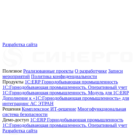
Разработка сайта
Полезное
Реализованные проекты
О разработчике
Записи
мероприятий
Политика конфиденциальности
Продукты
1C:ERP Горнодобывающая промышленность
1C:Горнодобывающая промышленность. Оперативный учет
1C:Горнодобывающая промышленность. Модуль для 1С:ERP
Дополнение к «1С:Горнодобывающая промышленность» для
интеграциис АС ЭТРАН
Решения
Комплексное ИТ-решение
Многофункциональная
система безопасности
Демо-доступ
1С:ERP Горнодобывающая промышленность
1С:Горнодобывающая промышленность. Оперативный учет
Разработка сайта