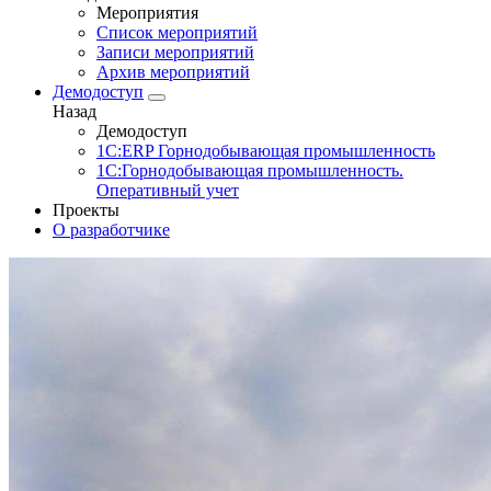
Мероприятия
Список мероприятий
Записи мероприятий
Архив мероприятий
Демодоступ
Назад
Демодоступ
1С:ERP Горнодобывающая промышленность
1С:Горнодобывающая промышленность.
Оперативный учет
Проекты
О разработчике