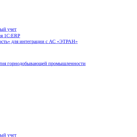
ый учет
ля 1С:ERP
сть» для интеграции с АС «ЭТРАН»
ятия горнодобывающей промышленности
ый учет