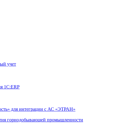
ый учет
ля 1С:ERP
сть» для интеграции с АС «ЭТРАН»
ятия горнодобывающей промышленности