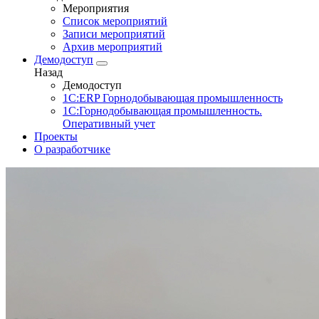
Мероприятия
Список мероприятий
Записи мероприятий
Архив мероприятий
Демодоступ
Назад
Демодоступ
1С:ERP Горнодобывающая промышленность
1С:Горнодобывающая промышленность.
Оперативный учет
Проекты
О разработчике