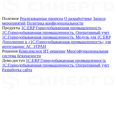
Полезное
Реализованные проекты
О разработчике
Записи
мероприятий
Политика конфиденциальности
Продукты
1C:ERP Горнодобывающая промышленность
1C:Горнодобывающая промышленность. Оперативный учет
1C:Горнодобывающая промышленность. Модуль для 1С:ERP
Дополнение к «1С:Горнодобывающая промышленность» для
интеграциис АС ЭТРАН
Решения
Комплексное ИТ-решение
Многофункциональная
система безопасности
Демо-доступ
1С:ERP Горнодобывающая промышленность
1С:Горнодобывающая промышленность. Оперативный учет
Разработка сайта