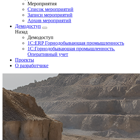
Мероприятия
Список мероприятий
Записи мероприятий
Архив мероприятий
Демодоступ
Назад
Демодоступ
1С:ERP Горнодобывающая промышленность
1С:Горнодобывающая промышленность.
Оперативный учет
Проекты
О разработчике