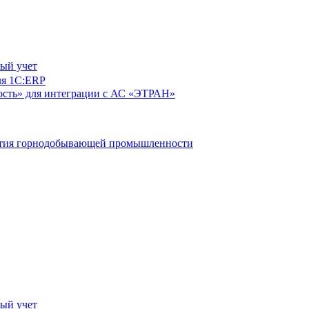
ый учет
ля 1С:ERP
сть» для интеграции с АС «ЭТРАН»
ятия горнодобывающей промышленности
ый учет