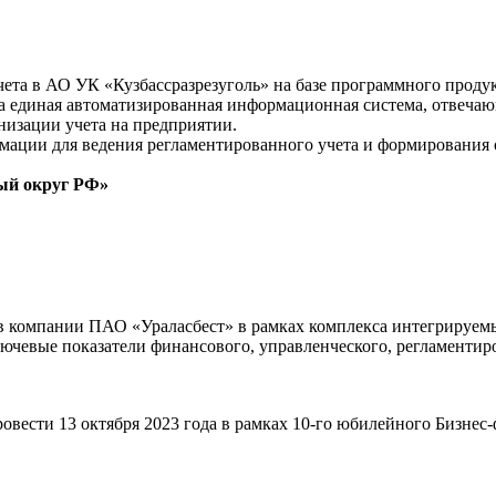
чета в АО УК «Кузбассразрезуголь» на базе программного проду
ена единая автоматизированная информационная система, отве
низации учета на предприятии.
ации для ведения регламентированного учета и формирования о
ый округ РФ»
в компании ПАО «Ураласбест» в рамках комплекса интегрируем
лючевые показатели финансового, управленческого, регламентир
вести 13 октября 2023 года в рамках 10-го юбилейного Бизнес-