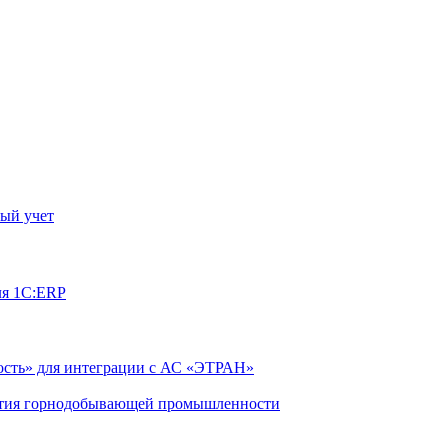
ый учет
ля 1С:ERP
сть» для интеграции с АС «ЭТРАН»
ятия горнодобывающей промышленности