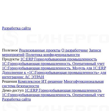
Разработка сайта
Полезное
Реализованные проекты
О разработчике
Записи
мероприятий
Политика конфиденциальности
Продукты
1C:ERP Горнодобывающая промышленность
1C:Горнодобывающая промышленность. Оперативный учет
1C:Горнодобывающая промышленность. Модуль для 1С:ERP
Дополнение к «1С:Горнодобывающая промышленность» для
интеграциис АС ЭТРАН
Решения
Комплексное ИТ-решение
Многофункциональная
система безопасности
Демо-доступ
1С:ERP Горнодобывающая промышленность
1С:Горнодобывающая промышленность. Оперативный учет
Разработка сайта