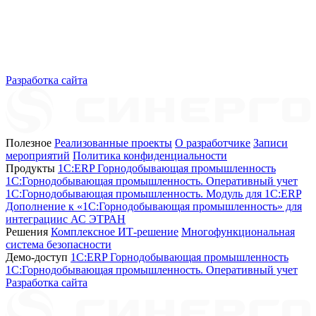
Разработка сайта
Полезное
Реализованные проекты
О разработчике
Записи
мероприятий
Политика конфиденциальности
Продукты
1C:ERP Горнодобывающая промышленность
1C:Горнодобывающая промышленность. Оперативный учет
1C:Горнодобывающая промышленность. Модуль для 1С:ERP
Дополнение к «1С:Горнодобывающая промышленность» для
интеграциис АС ЭТРАН
Решения
Комплексное ИТ-решение
Многофункциональная
система безопасности
Демо-доступ
1С:ERP Горнодобывающая промышленность
1С:Горнодобывающая промышленность. Оперативный учет
Разработка сайта