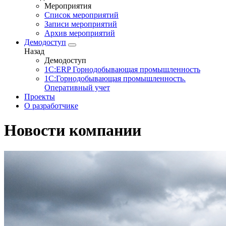
Мероприятия
Список мероприятий
Записи мероприятий
Архив мероприятий
Демодоступ
Назад
Демодоступ
1С:ERP Горнодобывающая промышленность
1С:Горнодобывающая промышленность.
Оперативный учет
Проекты
О разработчике
Новости компании