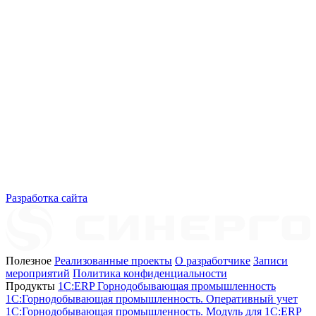
Разработка сайта
Полезное
Реализованные проекты
О разработчике
Записи
мероприятий
Политика конфиденциальности
Продукты
1C:ERP Горнодобывающая промышленность
1C:Горнодобывающая промышленность. Оперативный учет
1C:Горнодобывающая промышленность. Модуль для 1С:ERP