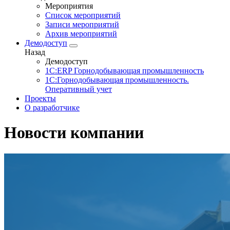
Мероприятия
Список мероприятий
Записи мероприятий
Архив мероприятий
Демодоступ
Назад
Демодоступ
1С:ERP Горнодобывающая промышленность
1С:Горнодобывающая промышленность.
Оперативный учет
Проекты
О разработчике
Новости компании