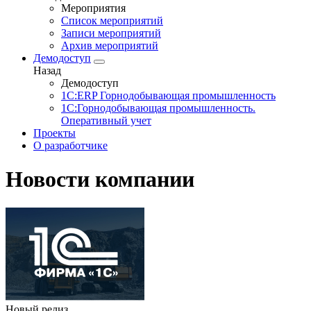
Мероприятия
Список мероприятий
Записи мероприятий
Архив мероприятий
Демодоступ
Назад
Демодоступ
1С:ERP Горнодобывающая промышленность
1С:Горнодобывающая промышленность.
Оперативный учет
Проекты
О разработчике
Новости компании
Новый релиз