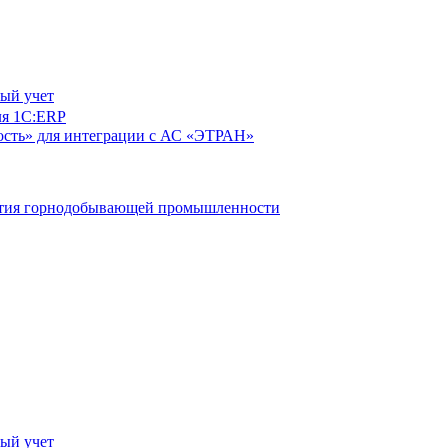
ый учет
ля 1С:ERP
сть» для интеграции с АС «ЭТРАН»
ятия горнодобывающей промышленности
ый учет