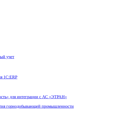
ый учет
ля 1С:ERP
сть» для интеграции с АС «ЭТРАН»
ятия горнодобывающей промышленности