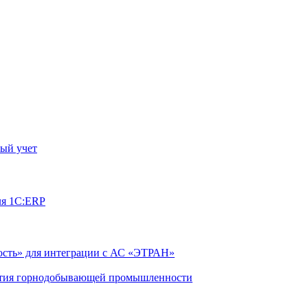
ый учет
ля 1С:ERP
сть» для интеграции с АС «ЭТРАН»
ятия горнодобывающей промышленности