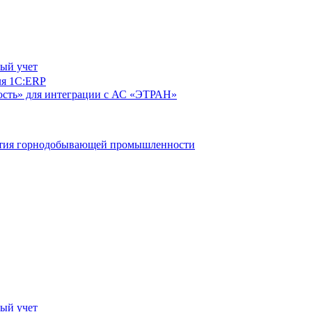
ый учет
ля 1С:ERP
сть» для интеграции с АС «ЭТРАН»
ятия горнодобывающей промышленности
ый учет