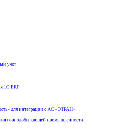
ый учет
ля 1С:ERP
сть» для интеграции с АС «ЭТРАН»
ятия горнодобывающей промышленности