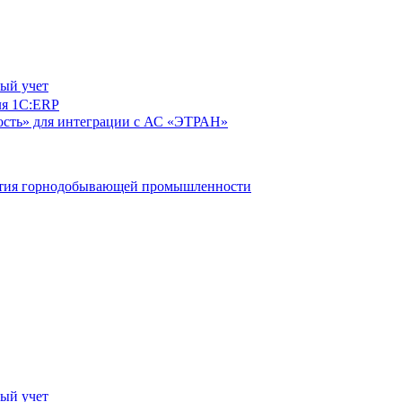
ый учет
ля 1С:ERP
сть» для интеграции с АС «ЭТРАН»
ятия горнодобывающей промышленности
ый учет