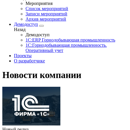
Мероприятия
Список мероприятий
Записи мероприятий
Архив мероприятий
Демодоступ
Назад
Демодоступ
1С:ERP Горнодобывающая промышленность
1С:Горнодобывающая промышленность.
Оперативный учет
Проекты
О разработчике
Новости компании
Новый релиз